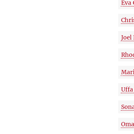
Eva 
Chri
Joel
Rho
Mari
Uffa
Son
Oma