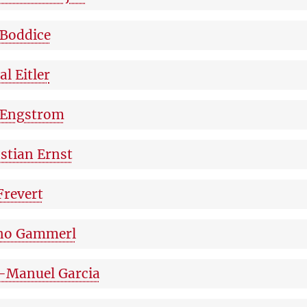
Boddice
al Eitler
 Engstrom
stian Ernst
Frevert
no Gammerl
-Manuel Garcia