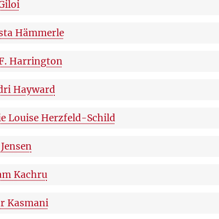
Giloi
sta Hämmerle
 F. Harrington
dri Hayward
e Louise Herzfeld-Schild
 Jensen
am Kachru
r Kasmani