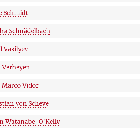
e Schmidt
ra Schnädelbach
l Vasilyev
 Verheyen
 Marco Vidor
stian von Scheve
n Watanabe-O'Kelly