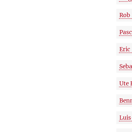
Rob 
Pasc
Eric
Seba
Ute 
Ben
Luis