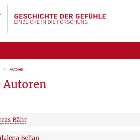
Autoren
e Autoren
eas Bähr
alena Beljan