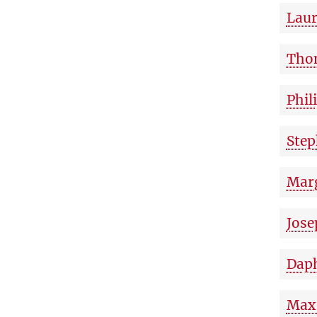
Laur
Tho
Phil
Step
Marg
Jose
Daph
Max 